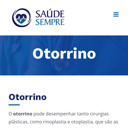
Ir
para
o
conteúdo
Otorrino
Otorrino
O
otorrino
pode desempenhar tanto cirurgias
plásticas, como rinoplastia e otoplastia, que são as